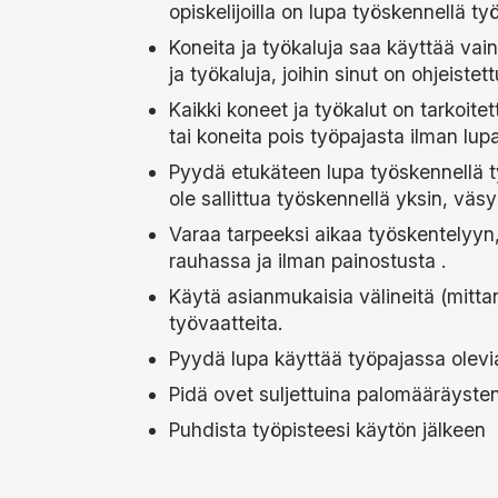
opiskelijoilla on lupa työskennellä ty
Koneita ja työkaluja saa käyttää vai
ja työkaluja, joihin sinut on ohjeistet
Kaikki koneet ja työkalut on tarkoitet
tai koneita pois työpajasta ilman lu
Pyydä etukäteen lupa työskennellä ty
ole sallittua työskennellä yksin, vä
Varaa tarpeeksi aikaa työskentelyyn, 
rauhassa ja ilman painostusta .
Käytä asianmukaisia ​​välineitä (mitta
työvaatteita.
Pyydä lupa käyttää työpajassa olevia
Pidä ovet suljettuina palomääräysten ta
Puhdista työpisteesi käytön jälkeen