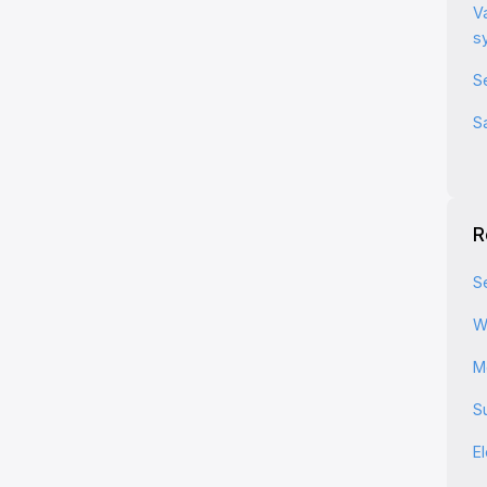
V
s
S
S
R
S
W
M
S
E