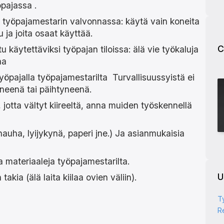
öpajassa .
n työpajamestarin valvonnassa: käytä vain koneita
tu ja joita osaat käyttää.
C
tu käytettäviksi työpajan tiloissa: älä vie työkaluja
paa
öpajalla työpajamestarilta Turvallisuussyistä ei
syneenä tai päihtyneenä.
jotta vältyt kiireeltä, anna muiden työskennellä
nauha, lyijykynä, paperi jne.) Ja asianmukaisia ​​
 materiaaleja työpajamestarilta.
U
kia (älä laita kiilaa ovien väliin).
T
Re