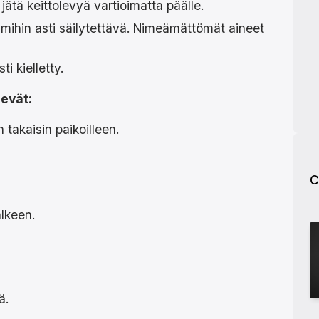
jätä keittolevyä vartioimatta päälle.
, mihin asti säilytettävä. Nimeämättömät aineet
 kielletty.
levät:
 takaisin paikoilleen.
C
älkeen.
ä.