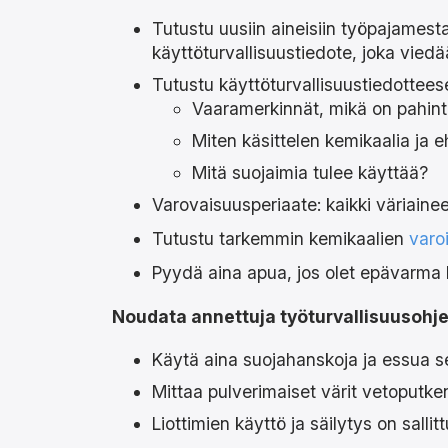
Tutustu uusiin aineisiin työpajamesta
käyttöturvallisuustiedote, joka viedä
Tutustu käyttöturvallisuustiedotteese
Vaaramerkinnät, mikä on pahint
Miten käsittelen kemikaalia ja e
Mitä suojaimia tulee käyttää?
Varovaisuusperiaate: kaikki väriaineet
Tutustu tarkemmin kemikaalien
varo
Pyydä aina apua, jos olet epävarma 
Noudata annettuja työturvallisuusohjei
Käytä aina suojahanskoja ja essua se
Mittaa pulverimaiset värit vetoputken
Liottimien käyttö ja säilytys on sal