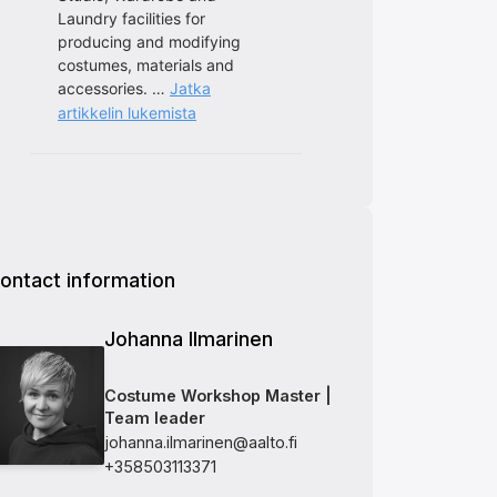
ontact information
Johanna Ilmarinen
Costume Workshop Master |
Team leader
johanna.ilmarinen@aalto.fi
+358503113371