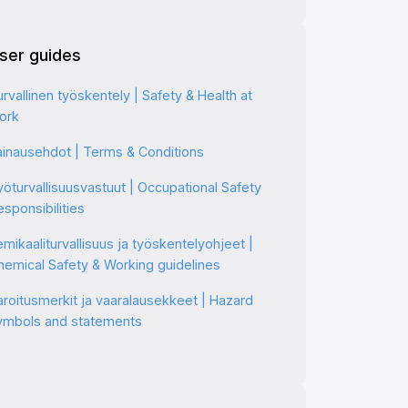
ser guides
rvallinen työskentely | Safety & Health at
ork
ainausehdot | Terms & Conditions
yöturvallisuusvastuut | Occupational Safety
sponsibilities
mikaaliturvallisuus ja työskentelyohjeet |
hemical Safety & Working guidelines
aroitusmerkit ja vaaralausekkeet | Hazard
ymbols and statements