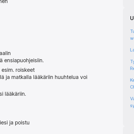
inen
U
Tu
w
L
aalin
ä ensiapuohjeisiin.
T
Re
 esim. roiskeet
ä ja matkalla lääkäriin huuhtelua voi
Ke
C
 lääkäriin.
V
00 147 111
s
esi ja poistu