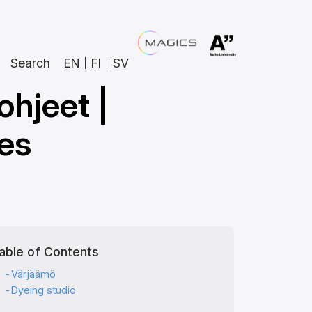
Search
EN
FI
SV
ohjeet |
es
able of Contents
Värjäämö
Dyeing studio