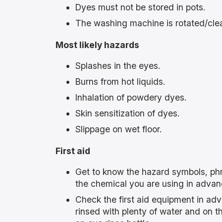
Dyes must not be stored in pots.
The washing machine is rotated/cle
Most likely hazards
Splashes in the eyes.
Burns from hot liquids.
Inhalation of powdery dyes.
Skin sensitization of dyes.
Slippage on wet floor.
First aid
Get to know the hazard symbols, phra
the chemical you are using in advan
Check the first aid equipment in ad
rinsed with plenty of water and on t