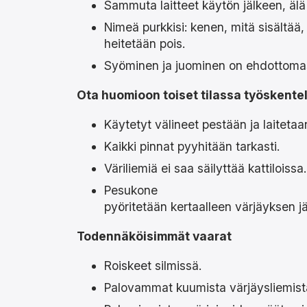
Sammuta laitteet käytön jälkeen, älä 
Nimeä purkkisi: kenen, mitä sisältää
heitetään pois.
Syöminen ja juominen on ehdottomasti
Ota huomioon toiset tilassa työskente
Käytetyt välineet pestään ja laitetaan
Kaikki pinnat pyyhitään tarkasti.
Väriliemiä ei saa säilyttää kattiloissa.
Pesukone
pyöritetään kertaalleen värjäyksen j
Todennäköisimmät vaarat
Roiskeet silmissä.
Palovammat kuumista värjäysliemist