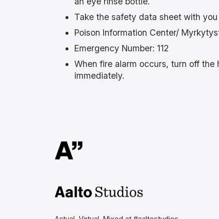
an eye rinse bottle.
Take the safety data sheet with you 
Poison Information Center/ Myrkytys
Emergency Number: 112
When fire alarm occurs, turn off the 
immediately.
Aalto Studios at Aalto
University
Actual, Virtual, Mixed at #aaltostudios