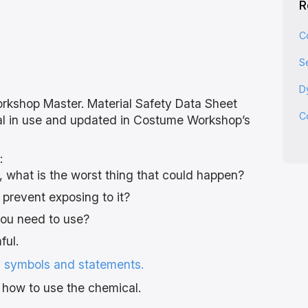
R
C
S
D
orkshop Master. Material Safety Data Sheet
C
al in use and updated in Costume Workshop’s
:
what is the worst thing that could happen?
prevent exposing to it?
you need to use?
ful.
 symbols and statements.
 how to use the chemical.