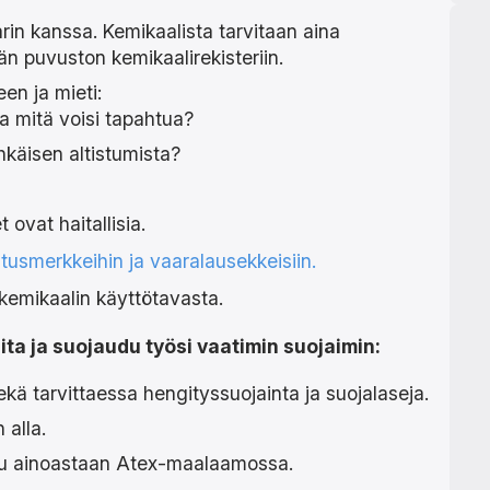
rin kanssa. Kemikaalista tarvitaan aina
än puvuston kemikaalirekisteriin.
en ja mieti:
a mitä voisi tapahtua?
hkäisen altistumista?
 ovat haitallisia.
itusmerkkeihin ja vaaralausekkeisiin.
kemikaalin käyttötavasta.
ta ja suojaudu työsi vaatimin suojaimin:
kä tarvittaessa hengityssuojainta ja suojalaseja.
 alla.
littu ainoastaan Atex-maalaamossa.