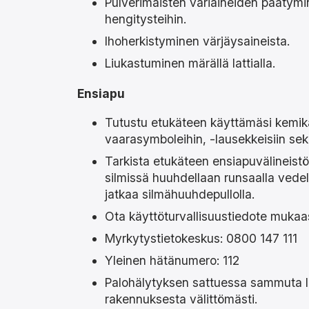
Pulverimaisten väriaineiden päätym
hengitysteihin.
Ihoherkistyminen värjäysaineista.
Liukastuminen märällä lattialla.
Ensiapu
Tutustu etukäteen käyttämäsi kemik
vaarasymboleihin, -lausekkeisiin sek
Tarkista etukäteen ensiapuvälineistö
silmissä huuhdellaan runsaalla vedell
jatkaa silmähuuhdepullolla.
Ota käyttöturvallisuustiedote mukaasi
Myrkytystietokeskus: 08
Yleinen hätänumero: 112
Palohälytyksen sattuessa sammuta li
rakennuksesta välittömästi.