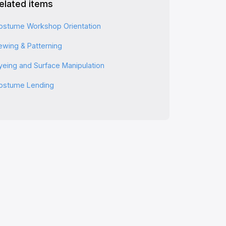
elated items
ostume Workshop Orientation
ewing & Patterning
yeing and Surface Manipulation
ostume Lending